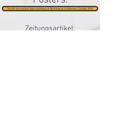
Posters:
The 6th International Advanced Research Workshop on transformers, Cordoba 2019
Zeitungsartikel:
Transformer Technology Magazine February 2023 Issue
Transformer Technology Magazine Decembe
Transformer Technology Magazine October 
Stick wacht über Transformator
Echtzeitüberwachung der Durchbruchspannung an ölisolierten Transformatoren
ew-Magazin für Energiewirtschaft 05/2018
energieSepktrum 06/2018
Zurück zum Unternehmen