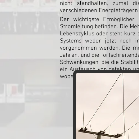
nicht standhalten, zumal d
verschiedenen Energieträgern
Der wichtigste Ermöglicher 
Stromleitung befinden. Die Meh
Lebenszyklus oder steht kurz d
Systems weder jetzt noch i
vorgenommen werden. Die meis
Jahren, und die fortschreiten
Schwankungen, die die Stabili
ein Austausch von defekten un
wobei der Austausch bis zu 2 