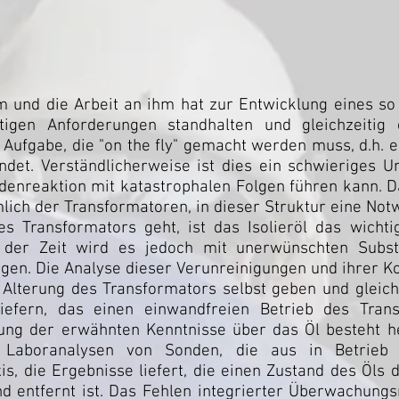
 und die Arbeit an ihm hat zur Entwicklung eines so
tigen Anforderungen standhalten und gleichzeitig 
e Aufgabe, die "on the fly" gemacht werden muss, d.h.
ndet. Verständlicherweise ist dies ein schwieriges 
adenreaktion mit katastrophalen Folgen führen kann. 
ich der Transformatoren, in dieser Struktur eine Not
 Transformators geht, ist das Isolieröl das wichti
t der Zeit wird es jedoch mit unerwünschten Subst
igen. Die Analyse dieser Verunreinigungen und ihrer 
Alterung des Transformators selbst geben und gleich
liefern, das einen einwandfreien Betrieb des Tran
ung der erwähnten Kenntnisse über das Öl besteht h
r Laboranalysen von Sonden, die aus in Betrieb b
, die Ergebnisse liefert, die einen Zustand des Öls d
d entfernt ist. Das Fehlen integrierter Überwachungs