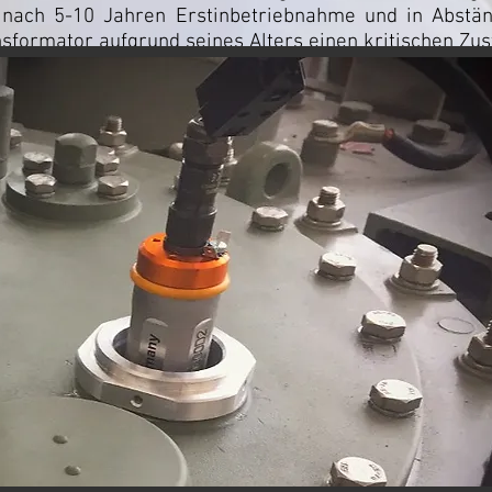
t nach 5-10 Jahren Erstinbetriebnahme und in Abstä
sformator aufgrund seines Alters einen kritischen Zust